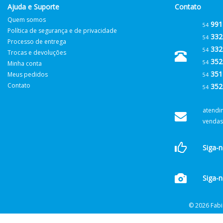
Ajuda e Suporte
Contato
Quem somos
991
54
Política de segurança e de privacidade
332
54
Processo de entrega
332
54
Trocas e devoluções
352
54
Minha conta
351
Meus pedidos
54
Contato
352
54
atendi
vendas
Siga-
Siga-n
© 2026 Fabi