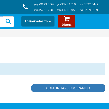
99123 4062
3321 1610
3522 6442
(54)
(54)
(54)
3522 1708
3321 3587
3519 0191
(54)
(54)
(54)
Login/Cadastro
0 itens
CONTINUAR COMPRANDO