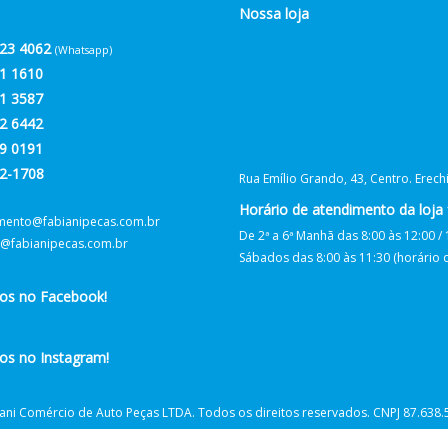
Nossa loja
23 4062
(Whatsapp)
1 1610
1 3587
2 6442
9 0191
2-1708
Rua Emílio Grando, 43, Centro. Erec
Horário de atendimento da loja f
mento@fabianipecas.com.br
De 2ª a 6ª Manhã das 8:00 às 12:00 / 
@fabianipecas.com.br
Sábados das 8:00 às 11:30 (horário de
nos no Facebook!
os no Instagram!
ani Comércio de Auto Peças LTDA. Todos os direitos reservados. CNPJ 87.638.