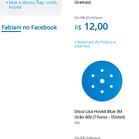
blue e discos flap, corte,
Gramas)
hookit
De R$ 21,10 por
12,00
R$
Fabiani
no Facebook
+ Materiais de Pintura e
Diversos
Disco Lixa Hookit Blue 3M
Grão 600 (7 Furos - 152mm)
3M
De R$ 9,90 por