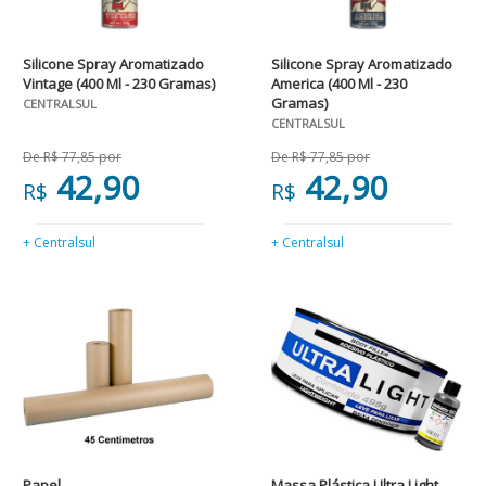
Silicone Spray Aromatizado
Silicone Spray Aromatizado
Vintage (400 Ml - 230 Gramas)
America (400 Ml - 230
Gramas)
CENTRALSUL
CENTRALSUL
De R$ 77,85 por
De R$ 77,85 por
42,90
42,90
R$
R$
+ Centralsul
+ Centralsul
Papel
Massa Plástica Ultra Light