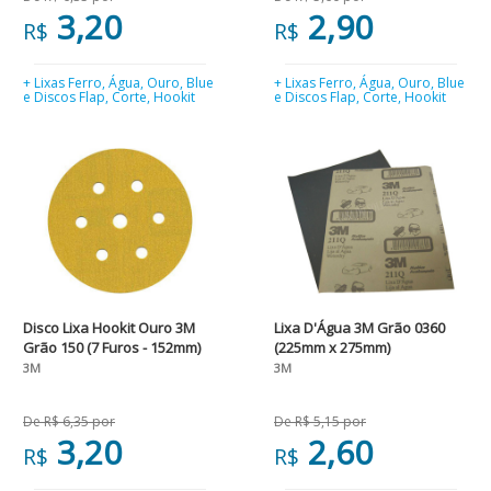
3,20
2,90
R$
R$
+ Lixas Ferro, Água, Ouro, Blue
+ Lixas Ferro, Água, Ouro, Blue
e Discos Flap, Corte, Hookit
e Discos Flap, Corte, Hookit
Disco Lixa Hookit Ouro 3M
Lixa D'Água 3M Grão 0360
Grão 150 (7 Furos - 152mm)
(225mm x 275mm)
3M
3M
De R$ 6,35 por
De R$ 5,15 por
3,20
2,60
R$
R$