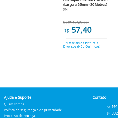
(Largura 9,5mm - 20 Metros)
3M
De R$ 104,35 por
57,40
R$
+ Materiais de Pintura e
Diversos (Não Químicos)
Ajuda e Suporte
Contato
Quem somos
991
54
Política de segurança e de privacidade
332
54
Processo de entrega