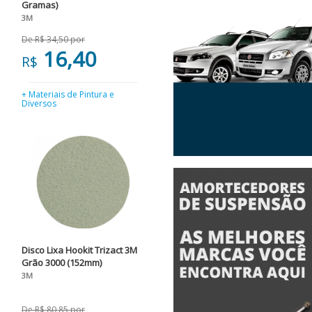
Gramas)
3M
De R$ 34,50 por
16,40
R$
+ Materiais de Pintura e
Diversos
Disco Lixa Hookit Trizact 3M
Grão 3000 (152mm)
3M
De R$ 80,85 por