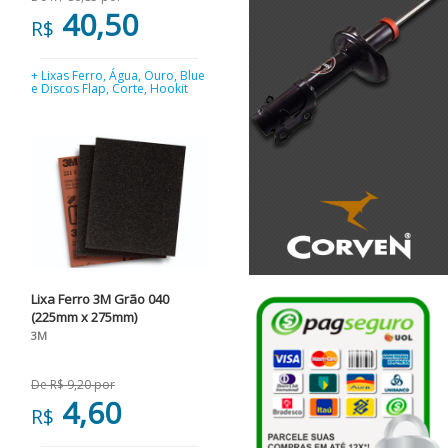
40,50
R$
+ Lixas Ferro, Água, Ouro, Blue
e Discos Flap, Corte, Hookit
Lixa Ferro 3M Grão 040
(225mm x 275mm)
3M
De R$ 9,20 por
4,60
R$