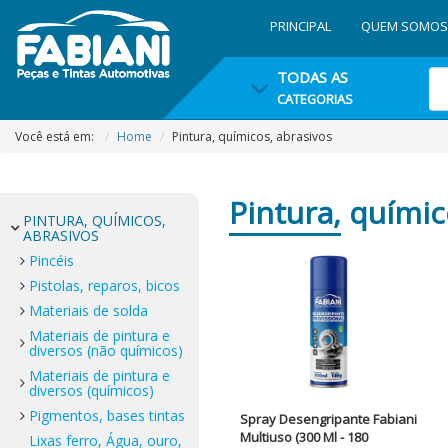
PRINCIPAL
QUEM SOMOS
TODAS AS
CATEGORIAS
Você está em:
Home
Pintura, químicos, abrasivos
Pintura,
químico
PINTURA, QUÍMICOS,
ABRASIVOS
Pincéis
Pistolas, reparos, bicos
Materiais de solda
Materiais de pintura e
diversos (não químicos)
Materiais de pintura e
diversos (químicos)
Pigmentos, bases tintas
Spray Desengripante Fabiani
Multiuso (300 Ml - 180
Lixas ferro, Água, ouro,