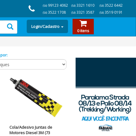
99123 4062
3321 1610
3522 6442
(54)
(54)
(54)
3522 1708
3321 3587
3519 0191
(54)
(54)
(54)
Login/Cadastro
0 itens
 por:
Cola/Adesivo Juntas de
Motores Diesel 3M (73