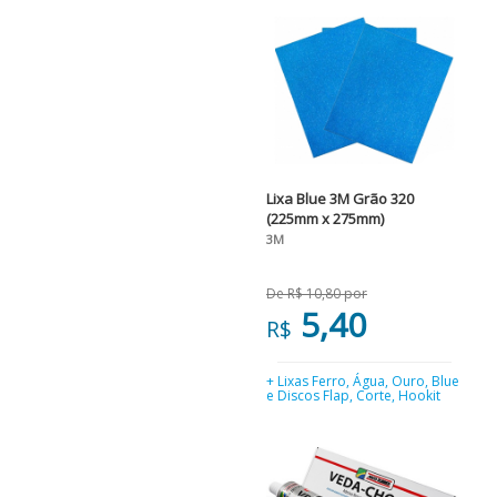
Lixa Blue 3M Grão 320
(225mm x 275mm)
3M
De R$ 10,80 por
5,40
R$
+ Lixas Ferro, Água, Ouro, Blue
e Discos Flap, Corte, Hookit