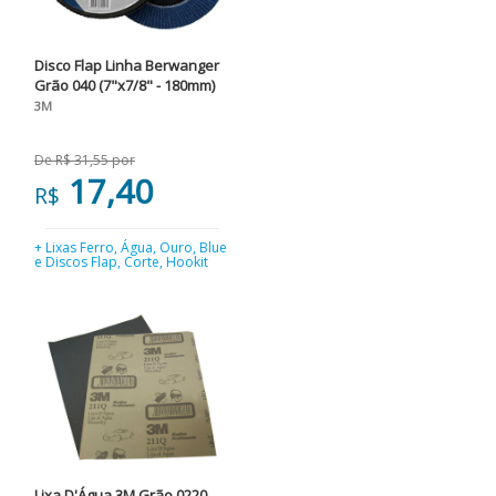
Disco Flap Linha Berwanger
Grão 040 (7"x7/8" - 180mm)
3M
De R$ 31,55 por
17,40
R$
+ Lixas Ferro, Água, Ouro, Blue
e Discos Flap, Corte, Hookit
Lixa D'Água 3M Grão 0220