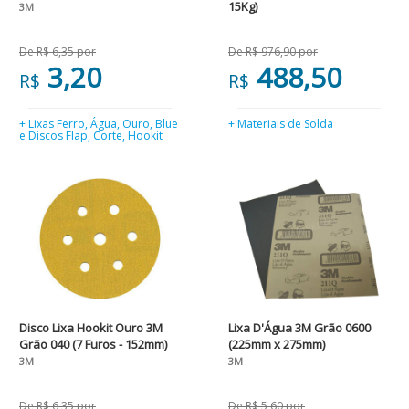
15Kg)
3M
De R$ 6,35 por
De R$ 976,90 por
3,20
488,50
R$
R$
+ Lixas Ferro, Água, Ouro, Blue
+ Materiais de Solda
e Discos Flap, Corte, Hookit
Disco Lixa Hookit Ouro 3M
Lixa D'Água 3M Grão 0600
Grão 040 (7 Furos - 152mm)
(225mm x 275mm)
3M
3M
De R$ 6,35 por
De R$ 5,60 por