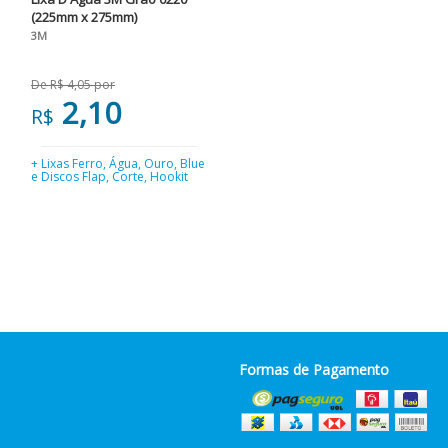
(225mm x 275mm)
3M
De R$ 4,05 por
2,10
R$
+ Lixas Ferro, Água, Ouro, Blue
e Discos Flap, Corte, Hookit
Formas de Pagamento