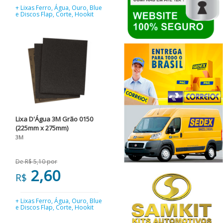
+ Lixas Ferro, Água, Ouro, Blue
e Discos Flap, Corte, Hookit
Lixa D'Água 3M Grão 0150
(225mm x 275mm)
3M
De R$ 5,10 por
2,60
R$
+ Lixas Ferro, Água, Ouro, Blue
e Discos Flap, Corte, Hookit