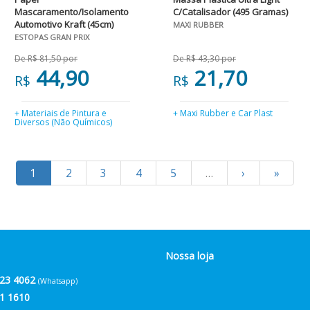
Mascaramento/Isolamento
C/Catalisador (495 Gramas)
Automotivo Kraft (45cm)
MAXI RUBBER
ESTOPAS GRAN PRIX
De R$ 81,50 por
De R$ 43,30 por
44,90
21,70
R$
R$
+ Materiais de Pintura e
+ Maxi Rubber e Car Plast
Diversos (Não Químicos)
1
2
3
4
5
…
›
»
Nossa loja
23 4062
(Whatsapp)
1 1610