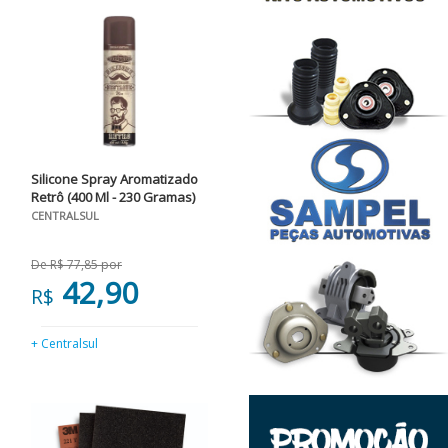
Silicone Spray Aromatizado
Retrô (400 Ml - 230 Gramas)
CENTRALSUL
De R$ 77,85 por
42,90
R$
+ Centralsul