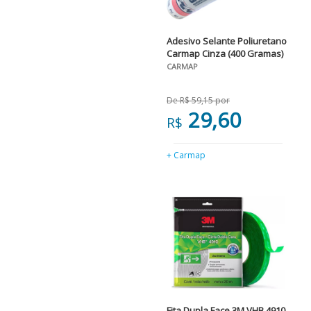
Adesivo Selante Poliuretano
Carmap Cinza (400 Gramas)
CARMAP
De R$ 59,15 por
29,60
R$
+ Carmap
Fita Dupla Face 3M VHB 4910