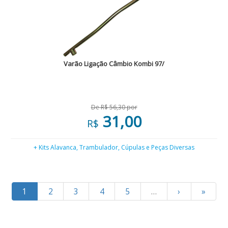
Varão Ligação Câmbio Kombi 97/
De R$ 56,30 por
31,00
R$
+ Kits Alavanca, Trambulador, Cúpulas e Peças Diversas
1
2
3
4
5
…
›
»