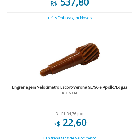
537,80
R$
+ Kits Embreagem Novos
Engrenagem Velocímetro Escort/Verona 93/96 e Apollo/Logus
KIT & CIA
De R$ 34,76 por
22,60
R$
+ Engrenagens de Velocímetro