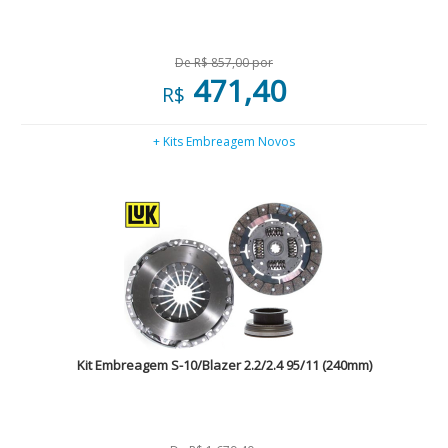
De R$ 857,00 por
471,40
R$
+ Kits Embreagem Novos
Kit Embreagem S-10/Blazer 2.2/2.4 95/11 (240mm)