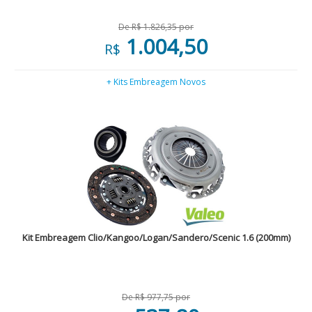
De R$ 1.826,35 por
1.004,50
R$
+ Kits Embreagem Novos
Kit Embreagem Clio/Kangoo/Logan/Sandero/Scenic 1.6 (200mm)
De R$ 977,75 por