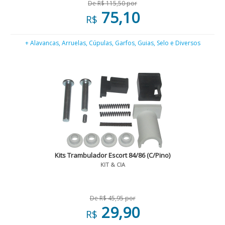
De R$ 115,50 por
75,10
R$
+ Alavancas, Arruelas, Cúpulas, Garfos, Guias, Selo e Diversos
Kits Trambulador Escort 84/86 (C/Pino)
KIT & CIA
De R$ 45,95 por
29,90
R$