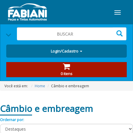
Login/Cadastro
0 itens
Você está em:
Home
Câmbio e embreagem
Câmbio
e embreagem
Ordernar por: