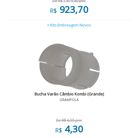
De R$ 1.679,40 por
923,70
R$
+ Kits Embreagem Novos
Bucha Varão Câmbio Kombi (Grande)
GRAMPOLA
De R$ 6,55 por
4,30
R$