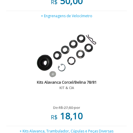
50,00
R$
+ Engrenagens de Velocímetro
Kits Alavanca Corcel/Belina 78/81
KIT & CIA
De R$ 27,80 por
18,10
R$
+ Kits Alavanca, Trambulador, Cúpulas e Peças Diversas