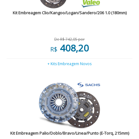
Kit Embreagem Clio/Kangoo/Logan/Sandero/206 1.0 (180mm)
De R$ 742,05 por
408,20
R$
+ Kits Embreagem Novos
Kit Embreagem Palio/Doblo/Bravo/Linea/Punto (E-Torq, 215mm)