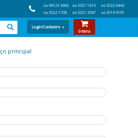
99123 4062
3321 1610
3522 6442
(54)
(54)
(54)
3522 1708
3321 3587
3519 0191
(54)
(54)
(54)
Login/Cadastro
0 itens
ço principal