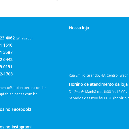
Nossa loja
23 4062
(Whatsapp)
1 1610
1 3587
2 6442
9 0191
2-1708
Rua Emílio Grando, 43, Centro. Erec
Horário de atendimento da loja f
mento@fabianipecas.com.br
De 2ª a 6ª Manhã das 8:00 às 12:00 / 
@fabianipecas.com.br
Sábados das 8:00 às 11:30 (horário de
nos no Facebook!
os no Instagram!