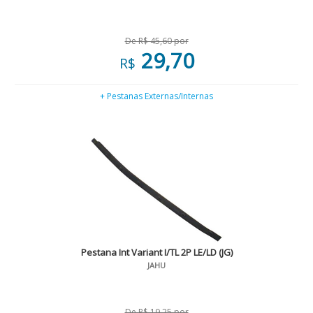
De R$ 45,60 por
29,70
R$
+ Pestanas Externas/Internas
Pestana Int Variant I/TL 2P LE/LD (JG)
JAHU
De R$ 19,25 por