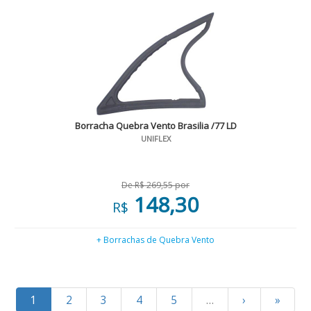
Borracha Quebra Vento Brasilia /77 LD
UNIFLEX
De R$ 269,55 por
148,30
R$
+ Borrachas de Quebra Vento
1
2
3
4
5
…
›
»