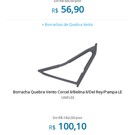
De R$ 88,90 por
56,90
R$
+ Borrachas de Quebra Vento
Borracha Quebra Vento Corcel II/Belina II/Del Rey/Pampa LE
UNIFLEX
De R$ 182,00 por
100,10
R$