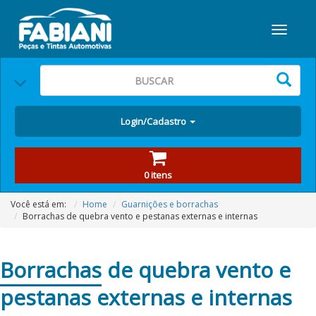
Login/Cadastro
0 itens
Você está em:
Home
Guarnições e borrachas
Borrachas de quebra vento e pestanas externas e internas
Borrachas
de quebra vento e
pestanas externas e internas