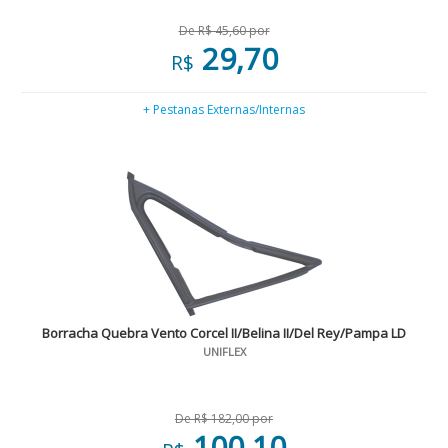
De R$ 45,60 por
29,70
R$
+ Pestanas Externas/Internas
Borracha Quebra Vento Corcel II/Belina II/Del Rey/Pampa LD
UNIFLEX
De R$ 182,00 por
100,10