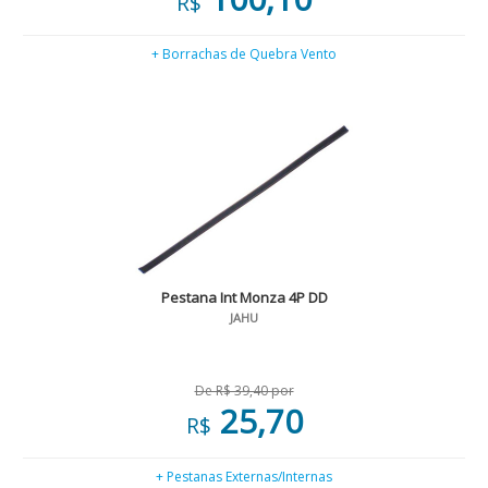
R$
+ Borrachas de Quebra Vento
Pestana Int Monza 4P DD
JAHU
De R$ 39,40 por
25,70
R$
+ Pestanas Externas/Internas