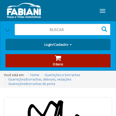
Login/Cadastro
0 itens
Você está em:
Home
Guarnições e borrachas
Guarnições/borrachas, debruns, vedações
Guarnições/borrachas de porta