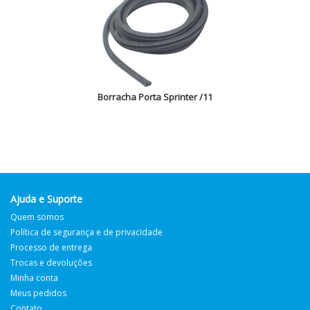
Borracha Porta Sprinter /11
Ajuda e Suporte
Quem somos
Política de segurança e de privacidade
Processo de entrega
Trocas e devoluções
Minha conta
Meus pedidos
Contato