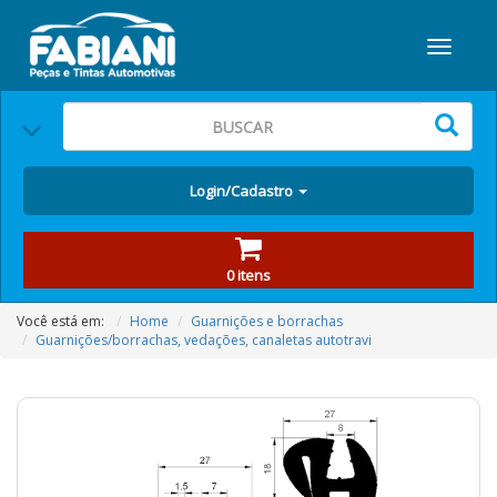
Login/Cadastro
0 itens
Você está em:
Home
Guarnições e borrachas
Guarnições/borrachas, vedações, canaletas autotravi