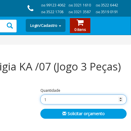
99123 4062
3321 1610
3522 6442
(54)
(54)
(54)
3522 1708
3321 3587
3519 0191
(54)
(54)
(54)
Login/Cadastro
0 itens
gia KA /07 (Jogo 3 Peças)
Quantidade
Solicitar orçamento