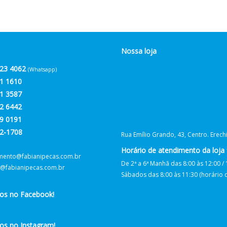
Nossa loja
23 4062
(Whatsapp)
1 1610
1 3587
2 6442
9 0191
2-1708
Rua Emílio Grando, 43, Centro. Erec
Horário de atendimento da loja f
mento@fabianipecas.com.br
De 2ª a 6ª Manhã das 8:00 às 12:00 / 
@fabianipecas.com.br
Sábados das 8:00 às 11:30 (horário de
nos no Facebook!
os no Instagram!