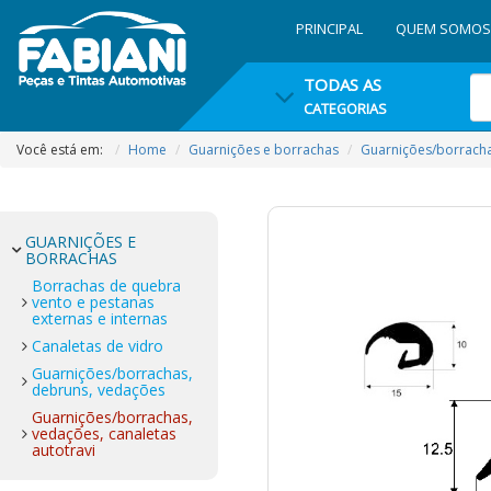
PRINCIPAL
QUEM SOMOS
TODAS AS
CATEGORIAS
Você está em:
Home
Guarnições e borrachas
Guarnições/borrachas
GUARNIÇÕES E
BORRACHAS
Borrachas de quebra
vento e pestanas
externas e internas
Canaletas de vidro
Guarnições/borrachas,
debruns, vedações
Guarnições/borrachas,
vedações, canaletas
autotravi