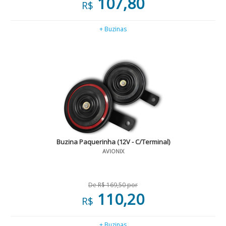
107,80
R$
+ Buzinas
Buzina Paquerinha (12V - C/Terminal)
AVIONIX
De R$ 169,50 por
110,20
R$
+ Buzinas