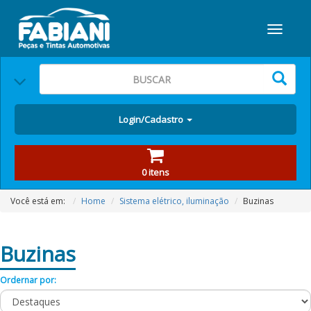
Login/Cadastro
0 itens
Você está em:
Home
Sistema elétrico, iluminação
Buzinas
Buzinas
Ordernar por: