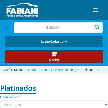
Login/Cadastro
0 itens
Você está em:
Home
Sistema elétrico, iluminação
Platinados
Platinados
Ordernar por: