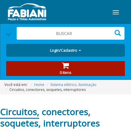
Login/Cadastro
0 itens
Você está em:
Home
Sistema elétrico, iluminação
Circuitos, conectores, soquetes, interruptores
Circuitos,
conectores,
soquetes, interruptores