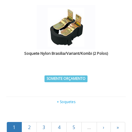
Soquete Nylon Brasilia/Variant/Kombi (2 Polos)
SOMENTE ORÇAMENTO
+ Soquetes
1
2
3
4
5
…
›
»