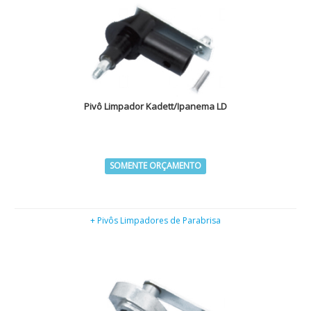
Pivô Limpador Kadett/Ipanema LD
SOMENTE ORÇAMENTO
+ Pivôs Limpadores de Parabrisa