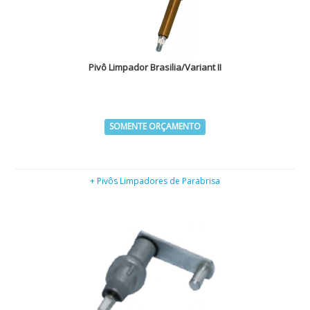
Pivô Limpador Brasilia/Variant II
SOMENTE ORÇAMENTO
+ Pivôs Limpadores de Parabrisa