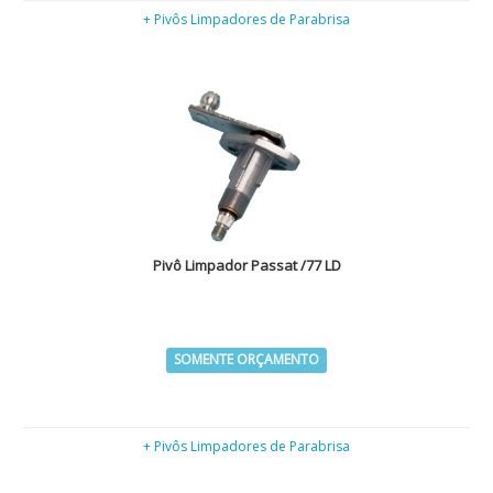
+ Pivôs Limpadores de Parabrisa
Pivô Limpador Passat /77 LD
SOMENTE ORÇAMENTO
+ Pivôs Limpadores de Parabrisa