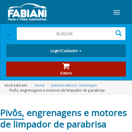
Login/Cadastro
0 itens
Você está em:
Home
Sistema elétrico, iluminação
Pivôs, engrenagens e motores de limpador de parabrisa
Pivôs,
engrenagens e motores
de limpador de parabrisa