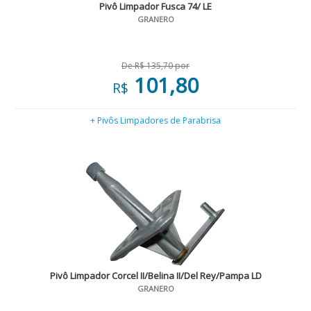
Pivô Limpador Fusca 74/ LE
GRANERO
De R$ 135,70 por
101,80
R$
+ Pivôs Limpadores de Parabrisa
Pivô Limpador Corcel II/Belina II/Del Rey/Pampa LD
GRANERO