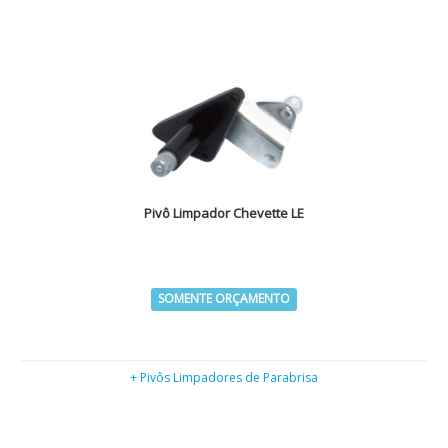
Pivô Limpador Chevette LE
SOMENTE ORÇAMENTO
+ Pivôs Limpadores de Parabrisa