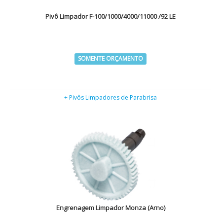
Pivô Limpador F-100/1000/4000/11000 /92 LE
SOMENTE ORÇAMENTO
+ Pivôs Limpadores de Parabrisa
Engrenagem Limpador Monza (Arno)