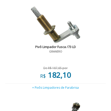
Pivô Limpador Fusca /73 LD
GRANERO
De R$ 187,65 por
182,10
R$
+ Pivôs Limpadores de Parabrisa