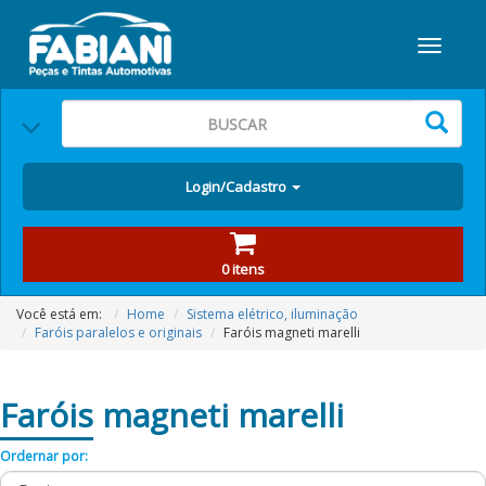
Login/Cadastro
0 itens
Você está em:
Home
Sistema elétrico, iluminação
Faróis paralelos e originais
Faróis magneti marelli
Faróis
magneti marelli
Ordernar por: