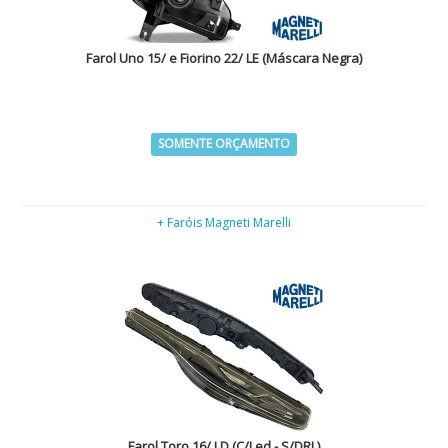
Farol Uno 15/ e Fiorino 22/ LE (Máscara Negra)
SOMENTE ORÇAMENTO
+ Faróis Magneti Marelli
Farol Toro 16/ LD (C/Led - S/DRL)