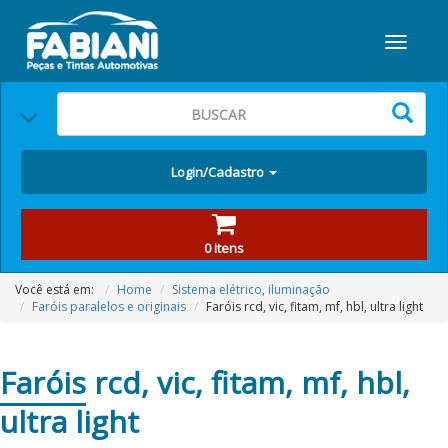
Login/Cadastro
0 itens
Você está em:
Home
Sistema elétrico, iluminação
Faróis paralelos e originais
Faróis rcd, vic, fitam, mf, hbl, ultra light
Faróis
rcd, vic, fitam, mf, hbl,
ultra light