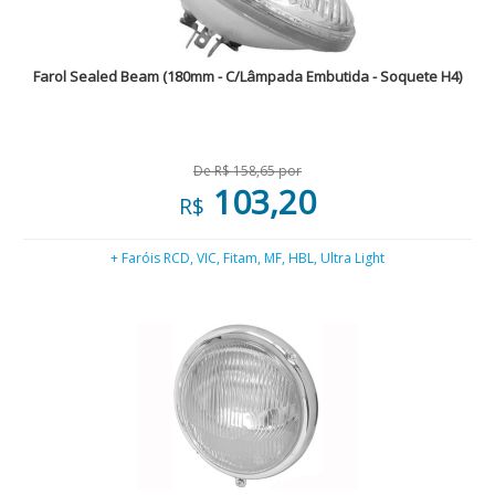
Farol Sealed Beam (180mm - C/Lâmpada Embutida - Soquete H4)
De R$ 158,65 por
103,20
R$
+ Faróis RCD, VIC, Fitam, MF, HBL, Ultra Light