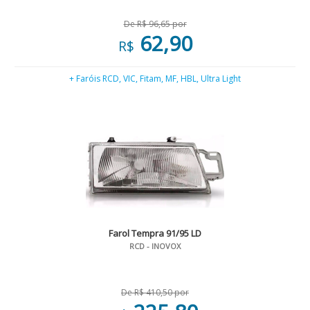
De R$ 96,65 por
62,90
R$
+ Faróis RCD, VIC, Fitam, MF, HBL, Ultra Light
Farol Tempra 91/95 LD
RCD - INOVOX
De R$ 410,50 por