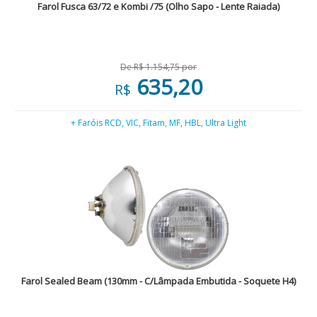
Farol Fusca 63/72 e Kombi /75 (Olho Sapo - Lente Raiada)
De R$ 1.154,75 por
635,20
R$
+ Faróis RCD, VIC, Fitam, MF, HBL, Ultra Light
Farol Sealed Beam (130mm - C/Lâmpada Embutida - Soquete H4)